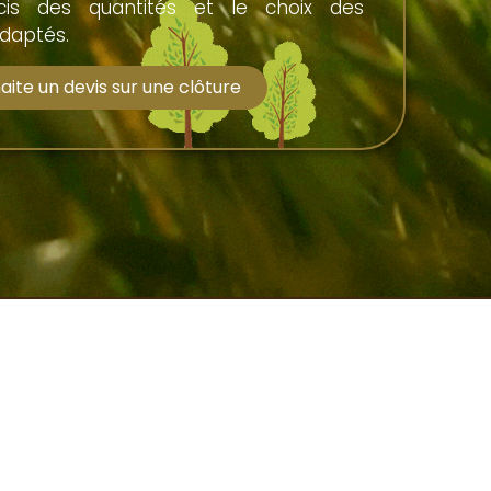
écis des quantités et le choix des
daptés.
aite un devis sur une clôture
les
Contact
Les Piquets Couardais - 8
érales de
Aiglemier La Couarde 79800
Prailles-La Couarde
05 49 75 53 71