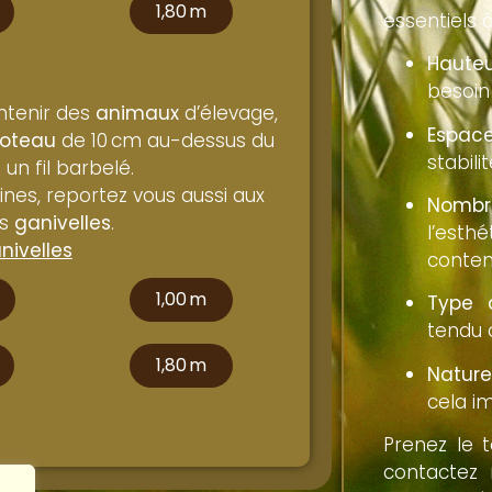
1,80 m
essentiels à
Hauteu
besoin
ntenir des
animaux
d’élevage,
Espace
oteau
de 10 cm au-dessus du
stabili
un fil barbelé.
dines, reportez vous aussi aux
Nombre
es
ganivelles
.
l’est
nivelles
conten
1,00 m
Type 
tendu o
1,80 m
Nature
cela i
Prenez le t
contactez 