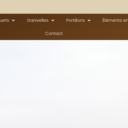
quets
Ganivelles
Portillons
Éléments en
Contact