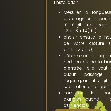
l’installation.
Mesurer la
longueu
clôturage
ou le péri
s’il s’agit d’un enclos 
L2 + L3 + L4) (*),
choisir ensuite la ha
de votre
clôture
(
partie visible),
déterminer la large
portillon
ou de la
bar
d’entrée
; elle vaut
aucun passage n
requis quand il s’agit 
séparation de proprié
compter le nom
d’angles quand il s
d’un
enclos
.