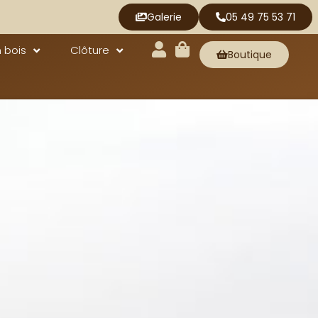
Galerie
05 49 75 53 71
 bois
Clôture
Boutique