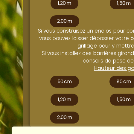
1,20 m
1,50 m
2,00 m
Si vous construisez un
enclos
pour co
vous pouvez laisser dépasser votre
p
grillage
pour y mettre 
Si vous installez des barrières giron
conseils de pose d
Hauteur des ga
50 cm
80 cm
1,20 m
1,50 m
2,00 m