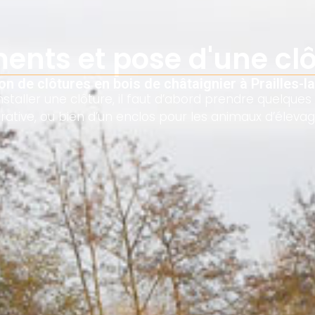
ents et pose d'une cl
n de clôtures en bois de châtaignier à Prailles-
nstaller une clôture, il faut d’abord prendre quelque
parative, ou bien d’un enclos pour les animaux d’éleva