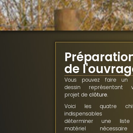
Préparatio
de l'ouvrag
Vous pouvez faire un p
dessin représentant v
projet de
clôture
.
Voici les quatre chif
indispensables p
déterminer une list
matériel nécessai