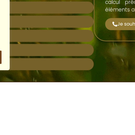
calcul pr
éléments a
Je souh
u
Boutique
Infos léga
l
Ganivelles
Conditions gén
vente
s
Chemins
Politique de
confidentialité