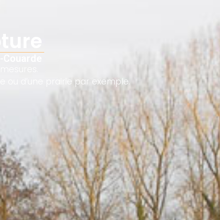
ôture
la-Couarde
s mesures.
ge ou d’une prairie par exemple.