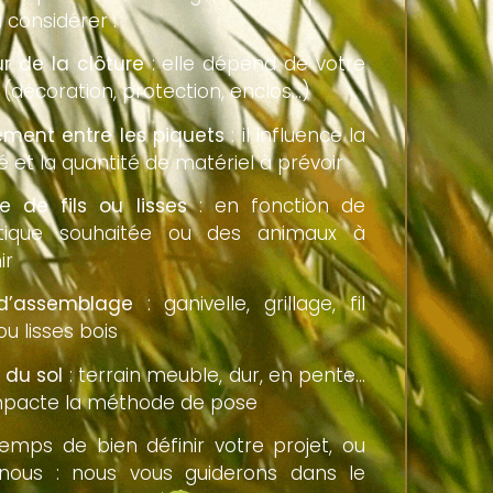
 considérer :
r de la clôture
: elle dépend de votre
 (décoration, protection, enclos…)
ment entre les piquets
: il influence la
té et la quantité de matériel à prévoir
 de fils ou lisses
: en fonction de
hétique souhaitée ou des animaux à
ir
d’assemblage
: ganivelle, grillage, fil
u lisses bois
 du sol
: terrain meuble, dur, en pente…
mpacte la méthode de pose
emps de bien définir votre projet, ou
nous : nous vous guiderons dans le