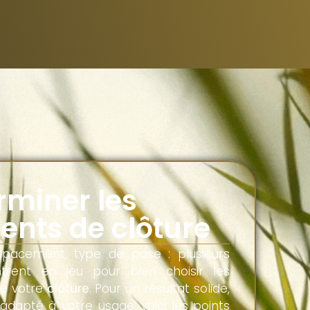
rminer les
ents de clôture
spacement, type de pose : plusieurs
ntrent en jeu pour bien choisir les
e votre
clôture
. Pour un résultat solide,
adapté à votre usage, voici les points