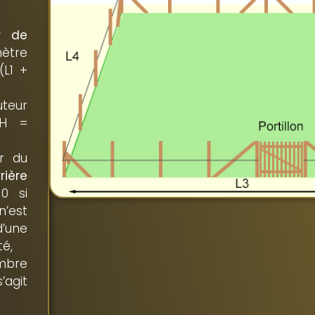
r de
mètre
(L1 +
uteur
H =
ur du
rière
 0 si
’est
d’une
té,
bre
’agit