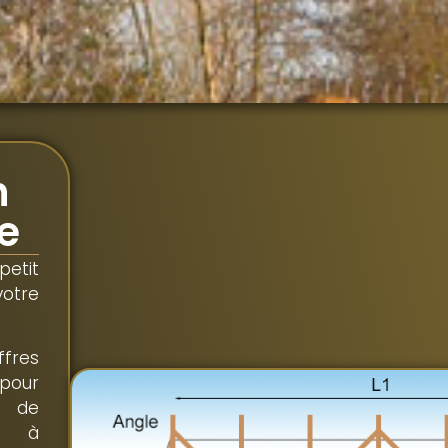
n
e
etit
otre
fres
our
e de
re à