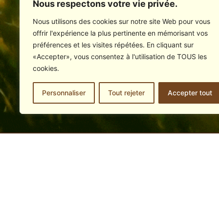
Nous respectons votre vie privée.
Calcul de la hauteur totale d'un piquet
Nous utilisons des cookies sur notre site Web pour vous
offrir l'expérience la plus pertinente en mémorisant vos
Espacement entre les piquets
préférences et les visites répétées. En cliquant sur
«Accepter», vous consentez à l'utilisation de TOUS les
Jambes de force
cookies.
Exemple pour une clôture séparative
Personnaliser
Tout rejeter
Accepter tout
Largeur des passages ou entrées
Men
Accuei
Piquet
Les Piquets Couardais