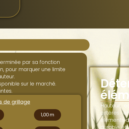
erminée par sa fonction
in, pour marquer une limite
auteur.
Déte
isponible sur le marché.
élém
antes.
s de grillage
Hauteur, e
critères e
1,00 m
éléments d
durable et 